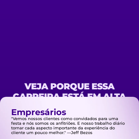
Nova Era CX explora essa
transformação e apresenta o MBA em
CX, um programa de pós-graduação
reconhecido pelo MEC e o único no
Brasil homologado pela CXPA, que
capacita profissionais para liderar essa
revolução. Inscreva-se para garantir
sua vaga e transformar sua carreira em
CX.inovar continuamente. Histórias de
sucesso da Zappos e Amazon ilustram
a importância do CX.
VEJA PORQUE ESSA
CARREIRA ESTÁ EM ALTA
NO MERCADO
Empresários
"Vemos nossos clientes como convidados para uma
festa e nós somos os anfitriões. E nosso trabalho diário
tornar cada aspecto importante da experiência do
cliente um pouco melhor." —Jeff Bezos