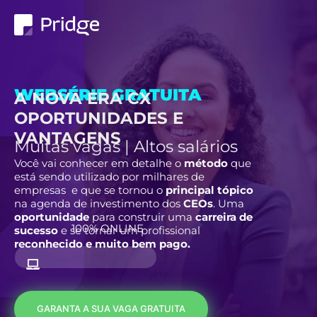
WEBSÉRIE GRATUITA
A NOVA ERA CX
OPORTUNIDADES E
VANTAGENS
Muitas vagas | Altos salários
Você vai conhecer em detalhe o
método
que
está sendo utilizado por milhares de
empresas e
que se tornou o
principal tópico
na agenda de investimento dos
CEOs
. Uma
oportunidade
para construir uma
carreira de
100% ONLINE
sucesso
e se tornar um profissional
reconhecido e muito bem pago.
GARANTA A SUA VAGA GRATUITA